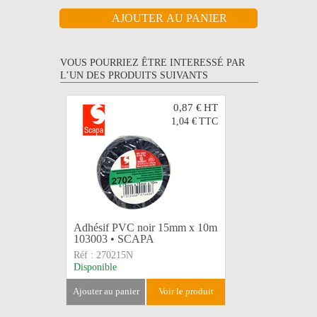
VOUS POURRIEZ ÊTRE INTERESSÉ PAR
L’UN DES PRODUITS SUIVANTS
0,87 €
HT
1,04 €
TTC
Adhésif PVC noir 15mm x 10m
Adhésif si
103003 • SCAPA
50mm x 3
Réf :
270215N
Réf :
2724
Disponible
Disponible
ajouter au panier
voir le produit
ajouter au 