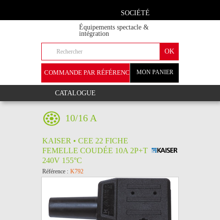
SOCIÉTÉ
Équipements spectacle &
intégration
COMMANDE PAR RÉFÉRENCE
MON PANIER
+
CATALOGUE
10/16 A
KAISER • CEE 22 FICHE
FEMELLE COUDÉE 10A 2P+T
240V 155°C
Référence :
K792