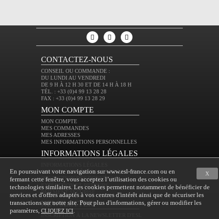
CONTACTEZ-NOUS
CONSEIL OU COMMANDE :
DU LUNDI AU VENDREDI
DE 9 H À 12 H 30 ET DE 14 H À 18 H
TÉL. : +33 (0)4 99 13 28 28
FAX : +33 (0)4 99 13 28 29
MON COMPTE
MON COMPTE
MES COMMANDES
MES ADRESSES
MES INFORMATIONS PERSONNELLES
INFORMATIONS LÉGALES
INFORMATIONS LÉGALES
En poursuivant votre navigation sur www.esl-france.com ou en
CONDITIONS GÉNÉRALES DE VENTE
X
fermant cette fenêtre, vous acceptez l’utilisation des cookies ou
PROTECTION DES DONNÉES
EXPÉDITION ET RETOURS
technologies similaires. Les cookies permettent notamment de bénéficier de
PAIEMENT SÉCURISÉ
services et d'offres adaptés à vos centres d'intérêt ainsi que de sécuriser les
transactions sur notre site. Pour plus d'informations, gérer ou modifier les
NEWSLETTER
paramètres,
.
CLIQUEZ ICI
INSCRIPTION À LA NEWSLETTER D'ESL