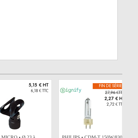
5,15 €
HT
FIN DE SÉRIE
6,18 €
TTC
27,96 €TTC
2,27 €
HT
2,72 €
TTC
 MICRO • Ø 23 à
PHILIPS • CDM-T 150W/830