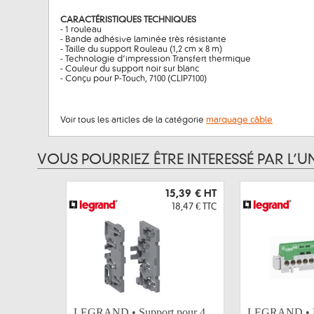
CARACTÉRISTIQUES TECHNIQUES
- 1 rouleau
- Bande adhésive laminée très résistante
- Taille du support Rouleau (1,2 cm x 8 m)
- Technologie d’impression Transfert thermique
- Couleur du support noir sur blanc
- Conçu pour P-Touch, 7100 (CLIP7100)
Voir tous les articles de la catégorie
marquage câble
VOUS POURRIEZ ÊTRE INTERESSÉ PAR L’U
15,39 €
HT
18,47 €
TTC
LEGRAND • Support pour 4
LEGRAND • Bo