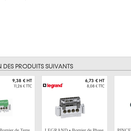
N DES PRODUITS SUIVANTS
9,38 €
HT
6,73 €
HT
11,26 €
TTC
8,08 €
TTC
rnier de Terre
LEGRAND • Bornier de Phase
PINCE