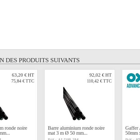
UN DES PRODUITS SUIVANTS
63,20 €
HT
92,02 €
HT
75,84 €
TTC
110,42 €
TTC
m ronde noire
Barre aluminium ronde noire
Gaffer
mm...
mat 3 m Ø 50 mm...
50mm x