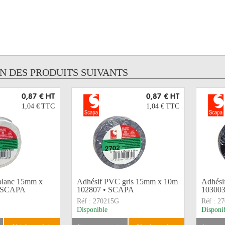
UN DES PRODUITS SUIVANTS
0,87 €
HT
0,87 €
HT
1,04 €
TTC
1,04 €
TTC
blanc 15mm x
Adhésif PVC gris 15mm x 10m
Adhési
• SCAPA
102807 • SCAPA
10300
Réf :
270215G
Réf :
27
Disponible
Disponi