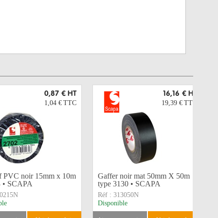
0,87 €
HT
16,16 €
HT
1,04 €
TTC
19,39 €
TTC
f PVC noir 15mm x 10m
Gaffer noir mat 50mm X 50m
3 • SCAPA
type 3130 • SCAPA
0215N
Réf :
313050N
ble
Disponible