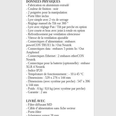
DONNÉES PHYSIQUES
- Fabrication en aluminium extrudé
- Couleur de finition : noir
- 2 poignées pour la manipulation
- Porte filtre inclus
- Lyre simple avec 2 vis de serrage
- Réglage manuel du Tilt sur 360 °
- Lyre avec réglage Pan / Tilt par perche en option
- Lyre courte et bras avec joint à rotule en option
- Refroidissement par ventilation silencieuse
- Vitesse de la ventilation ajustable
- Connectiques d’alimentation : embases
powerCON TRUE1 In / Out Neutrik
- Connectiques data : embases 5 points In / Out
Amphenol
- Connectiques Ethernet : 2 embases etherCON
Neutrik
- Connectique pour la batterie (optionnelle) : embase
XLR 4 Neutrik
- Indice IP20
- Température de fonctionnement : - 10 à 45 °C
- Dimensions : 529 x 276 x 144 mm
- Dimensions (avec système par perche) : 547 x 396
x 144 mm
- Poids : 6 kg / 8,6 kg (avec système par perche)
- Garantie : 2 ans
LIVRÉ AVEC
- Filtre diffusant MD
- Câble d’alimentation sans fiche secteur
- Porte-filtre
- Adaptateur spigot 28 mm