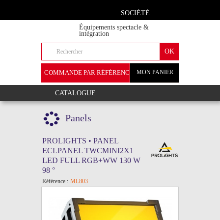
SOCIÉTÉ
Équipements spectacle &
intégration
COMMANDE PAR RÉFÉRENCE
MON PANIER
+
CATALOGUE
Panels
PROLIGHTS • PANEL
ECLPANEL TWCMINI2X1
LED FULL RGB+WW 130 W
98 °
Référence :
ML803