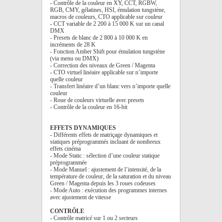
- Contrôle de la couleur en XY, CCT, RGBW,
RGB, CMY, gélatines, HSI, émulation tungstène,
macros de couleurs, CTO applicable sur couleur
- CCT variable de 2 200 à 15 000 K sur un canal
DMX
- Presets de blanc de 2 800 à 10 000 K en
incréments de 28 K
- Fonction Amber Shift pour émulation tungstène
(via menu ou DMX)
- Correction des niveaux de Green / Magenta
- CTO virtuel linéaire applicable sur n’importe
quelle couleur
- Transfert linéaire d’un blanc vers n’importe quelle
couleur
- Roue de couleurs virtuelle avec presets
- Contrôle de la couleur en 16-bit
EFFETS DYNAMIQUES
- Différents effets de matriçage dynamiques et
statiques préprogrammés incluant de nombreux
effets cinéma
- Mode Static : sélection d’une couleur statique
préprogrammée
- Mode Manuel : ajustement de l’intensité, de la
température de couleur, de la saturation et du niveau
Green / Magenta depuis les 3 roues codeuses
- Mode Auto : exécution des programmes internes
avec ajustement de vitesse
CONTRÔLE
- Contrôle matricé sur 1 ou 2 secteurs