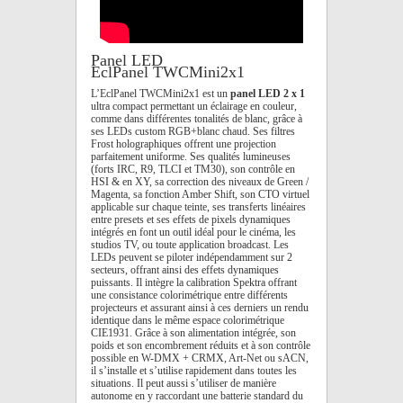
Panel LED
EclPanel TWCMini2x1
L’EclPanel TWCMini2x1 est un
panel LED 2 x 1
ultra compact permettant un éclairage en couleur,
comme dans différentes tonalités de blanc, grâce à
ses LEDs custom RGB+blanc chaud. Ses filtres
Frost holographiques offrent une projection
parfaitement uniforme. Ses qualités lumineuses
(forts IRC, R9, TLCI et TM30), son contrôle en
HSI & en XY, sa correction des niveaux de Green /
Magenta, sa fonction Amber Shift, son CTO virtuel
applicable sur chaque teinte, ses transferts linéaires
entre presets et ses effets de pixels dynamiques
intégrés en font un outil idéal pour le cinéma, les
studios TV, ou toute application broadcast. Les
LEDs peuvent se piloter indépendamment sur 2
secteurs, offrant ainsi des effets dynamiques
puissants. Il intègre la calibration Spektra offrant
une consistance colorimétrique entre différents
projecteurs et assurant ainsi à ces derniers un rendu
identique dans le même espace colorimétrique
CIE1931. Grâce à son alimentation intégrée, son
poids et son encombrement réduits et à son contrôle
possible en W-DMX + CRMX, Art-Net ou sACN,
il s’installe et s’utilise rapidement dans toutes les
situations. Il peut aussi s’utiliser de manière
autonome en y raccordant une batterie standard du