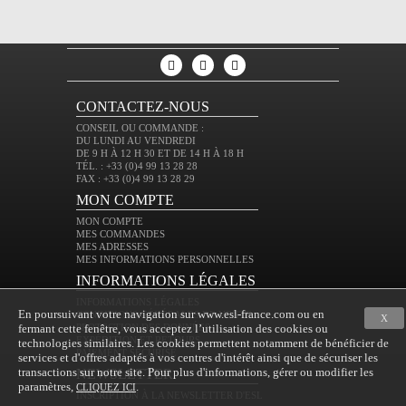
CONTACTEZ-NOUS
CONSEIL OU COMMANDE :
DU LUNDI AU VENDREDI
DE 9 H À 12 H 30 ET DE 14 H À 18 H
TÉL. : +33 (0)4 99 13 28 28
FAX : +33 (0)4 99 13 28 29
MON COMPTE
MON COMPTE
MES COMMANDES
MES ADRESSES
MES INFORMATIONS PERSONNELLES
INFORMATIONS LÉGALES
INFORMATIONS LÉGALES
En poursuivant votre navigation sur www.esl-france.com ou en
CONDITIONS GÉNÉRALES DE VENTE
X
fermant cette fenêtre, vous acceptez l’utilisation des cookies ou
PROTECTION DES DONNÉES
EXPÉDITION ET RETOURS
technologies similaires. Les cookies permettent notamment de bénéficier de
PAIEMENT SÉCURISÉ
services et d'offres adaptés à vos centres d'intérêt ainsi que de sécuriser les
transactions sur notre site. Pour plus d'informations, gérer ou modifier les
NEWSLETTER
paramètres,
.
CLIQUEZ ICI
INSCRIPTION À LA NEWSLETTER D'ESL