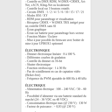
- Contrôle en DMX RDM, W-DMX+CRMX, Art-
Net, sACN, Kling-Net ou localement
- Contrôle local sur 3 boutons rotatifs
- Circuits DMX : 1 / 2 / 4 / 5 / 6 / 10 / 15 / 17 / 21
- Modes HSI / XY
- RDM pour paramétrage et visualisation
- Récepteur CRMX + W-DMX TRX intégré pour
un contrôle DMX sans fil
- Écran graphique
- Écran sur batterie pour paramétrage hors secteur
- Fonction Maitre / Esclave
- Mise à jour possible du firmware avec boitier de
mise à jour UPBOX1 optionnel
ÉLECTRONIQUE
- Dimmer électronique linéaire : 0 à 100 %
- Différentes courbes de gradation
- Contrôle du dimmer en 16-bit
- Shutter électronique
- Fonction stroboscope : 1 à 30 Hz
- Pas de scintillement en cas de captation vidéo
(flicker-free)
- Fréquence du PWM ajustable de 600 Hz à 40 kHz
ÉLECTRIQUE
- Alimentation électrique : 100 – 240 VAC / 50 – 60
Hz
- Possibilité d’alimenter via une batterie standard du
marché (24 – 36 VDC ou 48 VDC)
- Consommation électrique max (@ 230 V) : 130 W
- Facteur de puissance : > 0,93 (@ 230 V)