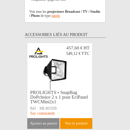
Voir tous les
projecteurs Broadcast / TV / Studio
/ Photo
de type
panels
ACCESSOIRES LIÉS AU PRODUIT
457,60 €
HT
549,12 €
TTC
PROLIGHTS • SnapBag
PROLIGHT
DoPchoice 2 x 1 pour EclPanel
pour Sna
TWCMini2x1
pour Ecl
Réf :
ML803SB
Réf :
ML8
Sur commande
Sur comma
ajouter au panier
voir le produit
ajouter au 