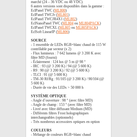
marché (24 – 36 VDC ou 48 VDC).
6 autres versions sont disponibles dans la gamme :
EclPanel TWC (
ML800
)
EclPanel TWCJr (
ML801
)
EclPanel TWCJR4X1 (
ML802
)
EclNanoPanel TWC (
ML804
ou
ML804PACK
)
EclPanel TWCXL (
ML805
ou
ML805PACK
)
EclSoft LinearIP (
ML806
)
SOURCE
- 1 ensemble de LEDs RGB+blanc chaud de 115 W
contrôlable par secteur (x 2)
- Flux lumineux : 7 642 lumens @ 3 200 K avec
filtre MD (fourni)
- Éclairement : 124 lux @ 5 m @ 98 °
- IRC : 93 (@ 3 200 K) / 94 (@ 5 600 K)
- R9 : 90 (@ 3 200 K) / 92 (@ 5 600 K)
- TLCI : 91 (@ 5 600 K)
- TM-30 Rf/Rg : 91/105 (@ 3 200 K) / 90/104 (@
5 600 K)
- Durée de vie des LEDs > 50 000 h
SYSTÈME OPTIQUE
- Angle d’ouverture : 98 ° (avec filtre MD)
- Angle de champ : 153 ° (avec filtre MD)
- Livré avec filtre diffusant Medium (MD)
- Différents filtres Frost holographiques
interchangeables (optionnels)
- Très nombreux accessoires optiques en option
COULEURS
- Mélange de couleurs RGB+blanc chaud