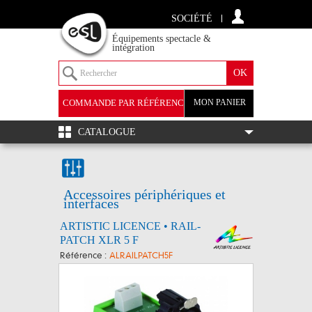
SOCIÉTÉ
Équipements spectacle &
intégration
COMMANDE PAR RÉFÉRENCE
MON PANIER
+
CATALOGUE
Accessoires périphériques et
interfaces
ARTISTIC LICENCE • RAIL-
PATCH XLR 5 F
Référence :
ALRAILPATCH5F