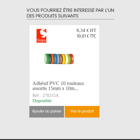
VOUS POURRIEZ ÊTRE INTERESSÉ PAR L’UN
DES PRODUITS SUIVANTS
8,34 €
HT
10,01 €
TTC
Adhésif PVC 10 rouleaux
Adhésif 
assortis 15mm x 10m...
103003 
Réf :
270215A
Réf :
2702
Disponible
Disponible
ajouter au panier
voir le produit
ajouter au 