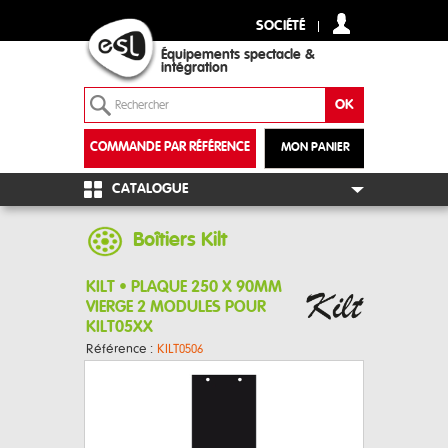
SOCIÉTÉ
Équipements spectacle &
intégration
COMMANDE PAR RÉFÉRENCE
MON PANIER
+
CATALOGUE
Boîtiers Kilt
KILT • PLAQUE 250 X 90MM
VIERGE 2 MODULES POUR
KILT05XX
Référence :
KILT0506