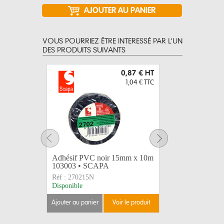
VOUS POURRIEZ ÊTRE INTERESSÉ PAR L’UN
DES PRODUITS SUIVANTS
0,87 €
HT
1,04 €
TTC
Adhésif PVC noir 15mm x 10m
LEGRAND
103003 • SCAPA
caoutchou
Réf :
270215N
Réf :
5044
Disponible
Disponible
ajouter au panier
voir le produit
ajouter au 