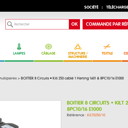
SOCIÉTÉ
TÉLÉCHARG
COMMANDE PAR RÉF
LAMPES
CÂBLAGE
STRUCTURE /
TEXTILE
CO
MACHINERIE
multipaires
>
BOITIER 8 Circuits • Kilt 250 cablé 1 Harting 1601 & 8PC10/16 E1000
BOITIER 8 CIRCUITS • KILT
8PC10/16 E1000
Référence :
KILT0250/10