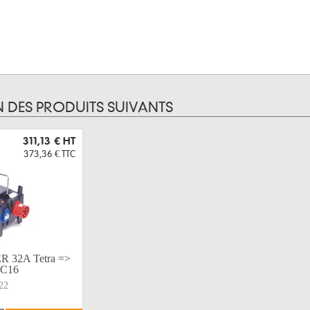
N DES PRODUITS SUIVANTS
311,13 €
HT
373,36 €
TTC
R 32A Tetra =>
PC16
22