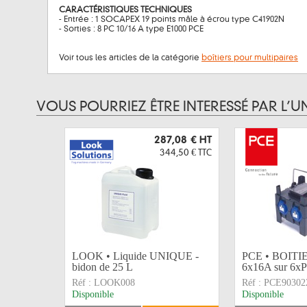
CARACTÉRISTIQUES TECHNIQUES
- Entrée : 1 SOCAPEX 19 points mâle à écrou type C41902N
- Sorties : 8 PC 10/16 A type E1000 PCE
Voir tous les articles de la catégorie
boîtiers pour multipaires
VOUS POURRIEZ ÊTRE INTERESSÉ PAR L’U
287,08 €
HT
344,50 €
TTC
LOOK • Liquide UNIQUE -
PCE • BOITIE
bidon de 25 L
6x16A sur 6x
Réf :
LOOK008
Réf :
PCE90302
Disponible
Disponible