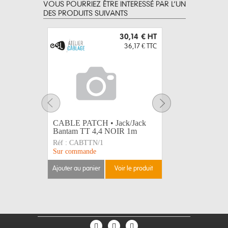
VOUS POURRIEZ ÊTRE INTERESSÉ PAR L’UN
DES PRODUITS SUIVANTS
30,14 €
HT
36,17 €
TTC
CABLE PATCH • Jack/Jack
CABLE PA
Bantam TT 4,4 NOIR 1m
Bantam TT
Réf :
CABTTN/1
Réf :
CABT
Sur commande
Sur comma
ajouter au panier
voir le produit
ajouter au 