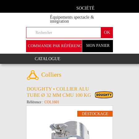
SOCIÉTÉ
Équipements spectacle &
intégration
COMMANDE PAR RÉFÉRENCE
MON PANIER
+
CATALOGUE
Colliers
DOUGHTY • COLLIER ALU
TUBE Ø 32 MM CMU 100 KG
Référence :
COL1601
DÉSTOCKAGE