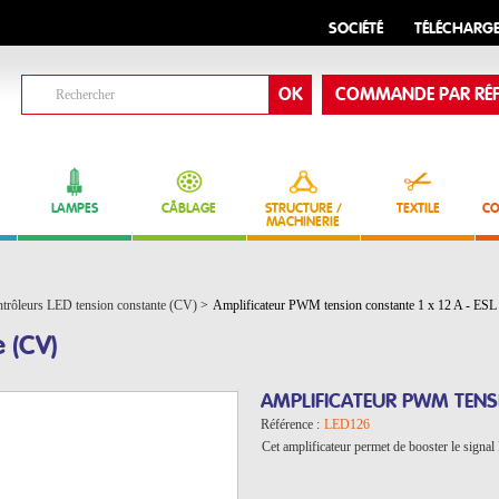
SOCIÉTÉ
TÉLÉCHARG
COMMANDE PAR RÉF
LAMPES
CÂBLAGE
STRUCTURE /
TEXTILE
CO
MACHINERIE
trôleurs LED tension constante (CV)
>
Amplificateur PWM tension constante 1 x 12 A - ESL
e (CV)
AMPLIFICATEUR PWM TENSI
Référence :
LED126
Cet amplificateur permet de booster le sign