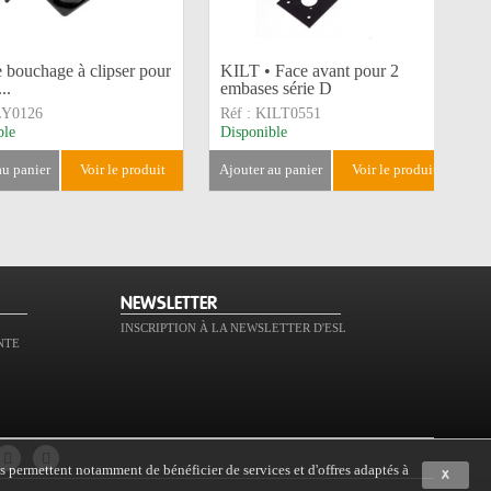
 bouchage à clipser pour
KILT • Face avant pour 2
..
embases série D
LY0126
Réf :
KILT0551
ble
Disponible
 au panier
voir le produit
ajouter au panier
voir le produit
NEWSLETTER
INSCRIPTION À LA NEWSLETTER D'ESL
NTE
s permettent notamment de bénéficier de services et d'offres adaptés à
X