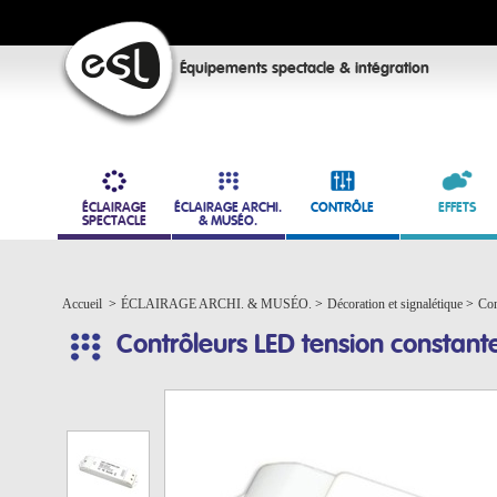
Équipements spectacle & intégration
ÉCLAIRAGE
ÉCLAIRAGE ARCHI.
CONTRÔLE
EFFETS
SPECTACLE
& MUSÉO.
Accueil
>
ÉCLAIRAGE ARCHI. & MUSÉO.
>
Décoration et signalétique
>
Con
Contrôleurs LED tension constant