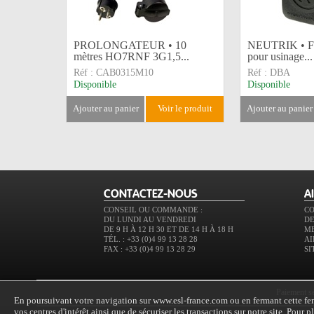
PROLONGATEUR • 10
NEUTRIK • Fa
mètres HO7RNF 3G1,5...
pour usinage...
Réf :
CAB0315M10
Réf :
DBA
Disponible
Disponible
ajouter au panier
voir le produit
ajouter au panier
CONTACTEZ-NOUS
A
CONSEIL OU COMMANDE :
C
DU LUNDI AU VENDREDI
DE
DE 9 H À 12 H 30 ET DE 14 H À 18 H
M
TÉL. : +33 (0)4 99 13 28 28
AI
FAX : +33 (0)4 99 13 28 29
SI
paiement s
En poursuivant votre navigation sur www.esl-france.com ou en fermant cette fenê
vos centres d'intérêt ainsi que de sécuriser les transactions sur notre site. Pour 