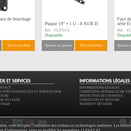
ce de bouchage
Face de
Plaque 19" • 1 U - 8 XLR D
série D.
Réf :
FLY0116
Réf :
F
Disponible
Disponi
voir le produit
ajouter au panier
voir le produit
ajouter
IDE ET SERVICES
INFORMATIONS LÉGALES
ONTACT
INFORMATIONS LÉGALES
S FONCTIONNALITÉS ET SERVICES SUR-
CONDITIONS GÉNÉRALES DE VE
ESURE
PROTECTION DES DONNÉES
DE EN LIGNE
EXPÉDITION ET RETOURS
TEMAP
PAIEMENT SÉCURISÉ
écurisé
retrouvez nous sur
tre, vous acceptez l’utilisation des cookies ou technologies similaires. Les cookie
plus d'informations, gérer ou modifier les paramètres,
.
CLIQUEZ ICI