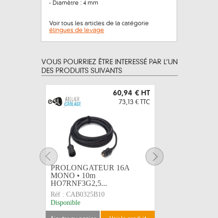
- Diamètre : 4 mm
Voir tous les articles de la catégorie
élingues de levage
VOUS POURRIEZ ÊTRE INTERESSÉ PAR L’UN
DES PRODUITS SUIVANTS
60,94 €
HT
73,13 €
TTC
PROLONGATEUR 16A
PROLON
MONO • 10m
MONO •
HO7RNF3G2,5...
HO7RNF3
Réf :
CAB0325B10
Réf :
CAB0
Disponible
Sur comma