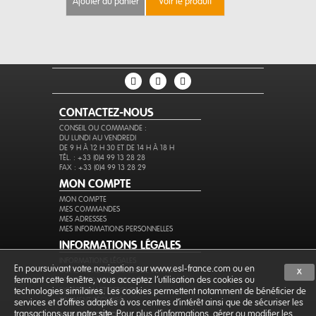
ajouter au panier
voir le produit
ajouter au 
CONTACTEZ-NOUS
CONSEIL OU COMMANDE :
DU LUNDI AU VENDREDI
DE 9 H À 12 H 30 ET DE 14 H À 18 H
TÉL. : +33 (0)4 99 13 28 28
FAX : +33 (0)4 99 13 28 29
MON COMPTE
MON COMPTE
MES COMMANDES
MES ADRESSES
MES INFORMATIONS PERSONNELLES
INFORMATIONS LÉGALES
INFORMATIONS LÉGALES
En poursuivant votre navigation sur www.esl-france.com ou en
CONDITIONS GÉNÉRALES DE VENTE
X
fermant cette fenêtre, vous acceptez l’utilisation des cookies ou
PROTECTION DES DONNÉES
EXPÉDITION ET RETOURS
technologies similaires. Les cookies permettent notamment de bénéficier de
PAIEMENT SÉCURISÉ
services et d'offres adaptés à vos centres d'intérêt ainsi que de sécuriser les
transactions sur notre site. Pour plus d'informations, gérer ou modifier les