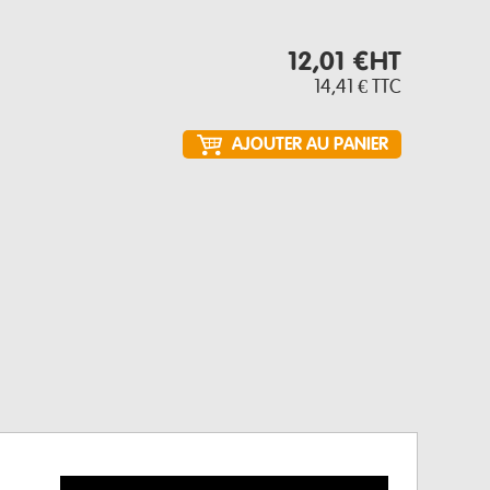
12,01 €
HT
14,41 €
TTC