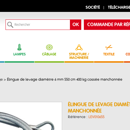
SOCIÉTÉ
TÉLÉCHARG
COMMANDE PAR RÉF
LAMPES
CÂBLAGE
STRUCTURE /
TEXTILE
CO
MACHINERIE
ge
>
Élingue de levage diamètre 6 mm 550 cm 400 kg cossée manchonnée
ÉLINGUE DE LEVAGE DIAM
MANCHONNÉE
Référence :
LEV010655