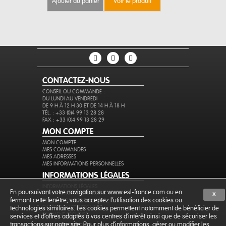
ajouter au panier
voir le produit
ajouter au 
CONTACTEZ-NOUS
CONSEIL OU COMMANDE :
DU LUNDI AU VENDREDI
DE 9 H À 12 H 30 ET DE 14 H À 18 H
TÉL. : +33 (0)4 99 13 28 28
FAX : +33 (0)4 99 13 28 29
MON COMPTE
MON COMPTE
MES COMMANDES
MES ADRESSES
MES INFORMATIONS PERSONNELLES
INFORMATIONS LÉGALES
INFORMATIONS LÉGALES
En poursuivant votre navigation sur www.esl-france.com ou en
CONDITIONS GÉNÉRALES DE VENTE
X
fermant cette fenêtre, vous acceptez l’utilisation des cookies ou
PROTECTION DES DONNÉES
EXPÉDITION ET RETOURS
technologies similaires. Les cookies permettent notamment de bénéficier de
PAIEMENT SÉCURISÉ
services et d'offres adaptés à vos centres d'intérêt ainsi que de sécuriser les
transactions sur notre site. Pour plus d'informations, gérer ou modifier les