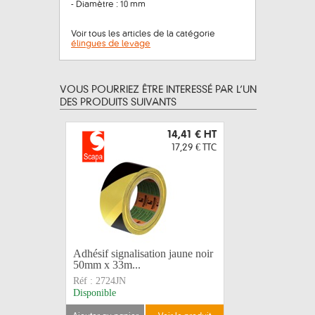
- Diamètre : 10 mm
Voir tous les articles de la catégorie
élingues de levage
VOUS POURRIEZ ÊTRE INTERESSÉ PAR L’UN
DES PRODUITS SUIVANTS
14,41 €
HT
17,29 €
TTC
Adhésif signalisation jaune noir
Ruban de 
50mm x 33m...
rouge/blan
Réf :
2724JN
Réf :
2900
Disponible
Disponible