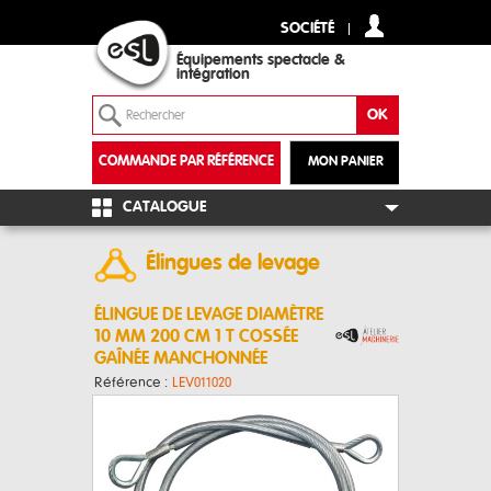
SOCIÉTÉ
Équipements spectacle &
intégration
COMMANDE PAR RÉFÉRENCE
MON PANIER
+
CATALOGUE
Élingues de levage
ÉLINGUE DE LEVAGE DIAMÈTRE
10 MM 200 CM 1 T COSSÉE
GAÎNÉE MANCHONNÉE
Référence :
LEV011020