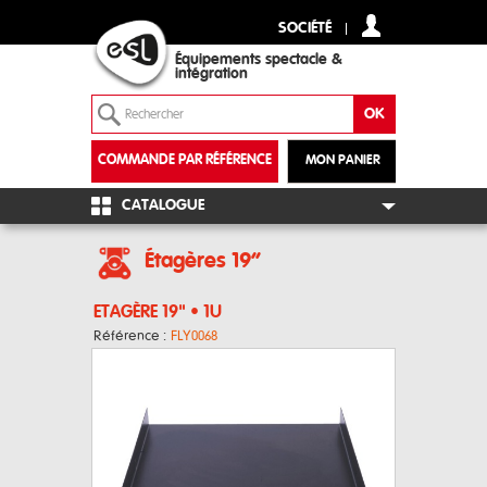
SOCIÉTÉ
Équipements spectacle &
intégration
COMMANDE PAR RÉFÉRENCE
MON PANIER
+
CATALOGUE
Étagères 19“
ETAGÈRE 19" • 1U
Référence :
FLY0068