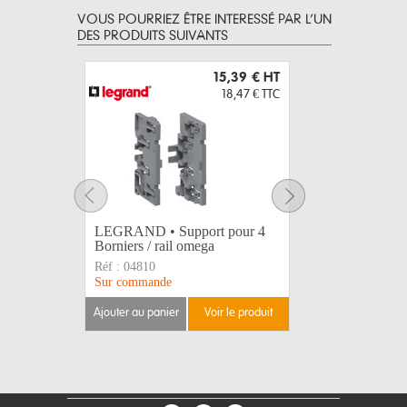
VOUS POURRIEZ ÊTRE INTERESSÉ PAR L’UN
DES PRODUITS SUIVANTS
15,39 €
HT
18,47 €
TTC
LEGRAND • Support pour 4
LEGRAND 
Borniers / rail omega
C32A 600
Réf :
04810
Réf :
4079
Sur commande
Disponible
ajouter au panier
voir le produit
ajouter au 