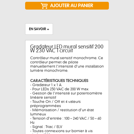
EN SAVOIR +
Gradateur LED mural sensitif 200
W 230 VAC 1 circuit
Contrôleur mural sensitif monochrome. Ce
contrôleur permet de pilote
manuellement l’intensité d’une installation
lumière monochrome.
CARACTÉRISTIQUES TECHNIQUES
- Gradateur 1 x 1 A
- Pour LEDs 230 VAC de 200 W max
- Gestion de l’intensité sur potentiomètre
linéaire sensitif
- Touche On / Off et 4 valeurs
préprogrammées
- Mémorisation / restitution d’un état
lumineux
- Tension d’entrée : 100 – 240 VAC / 50 – 60
Hz
- Signal : Triac / ELV
- Toutes connexions sur bornier à vis