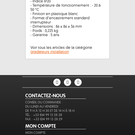
- Indice IP20
- Température de fonctionnement : - 20 à
50 °C
- Finition en plastique blanc
- Format d’encastrement standard
interrupteur
- Dimensions : 86 x 86 x 36 mm
- Poids : 0,225 kg
- Garantie : 5 ans
Voir tous les articles de la catégorie
gradateurs installation
CONTACTEZ-NOUS
CONSEIL OU COMMANDE :
DU LUNDI AU VENDREDI
DE 9 H À 12 H 30 ET DE 14 H À 18 H
TÉL. : +33 (0)4 99 13 28 28
FAX : +33 (0)4 99 13 28 29
MON COMPTE
MON COMPTE