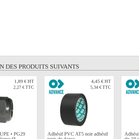
UN DES PRODUITS SUIVANTS
1,89 €
HT
4,45 €
HT
2,27 €
TTC
5,34 €
TTC
UPE • PG29
Adhésif PVC AT5 noir adhésif
Adhési
écrou Ø...
tapis de danse...
rlx 10 