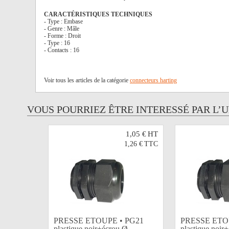
CARACTÉRISTIQUES TECHNIQUES
- Type : Embase
- Genre : Mâle
- Forme : Droit
- Type : 16
- Contacts : 16
Voir tous les articles de la catégorie
connecteurs harting
VOUS POURRIEZ ÊTRE INTERESSÉ PAR L’
1,05 €
HT
1,26 €
TTC
PRESSE ETOUPE • PG21
PRESSE ETO
plastique noir+écrou Ø...
plastique noir+