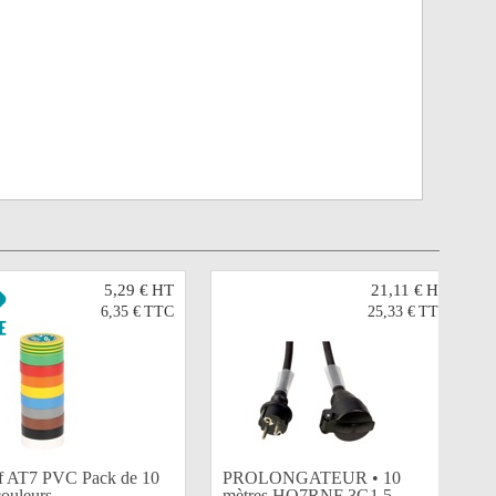
5,29 €
HT
21,11 €
HT
6,35 €
TTC
25,33 €
TTC
f AT7 PVC Pack de 10
PROLONGATEUR • 10
couleurs...
mètres HO7RNF 3G1,5...