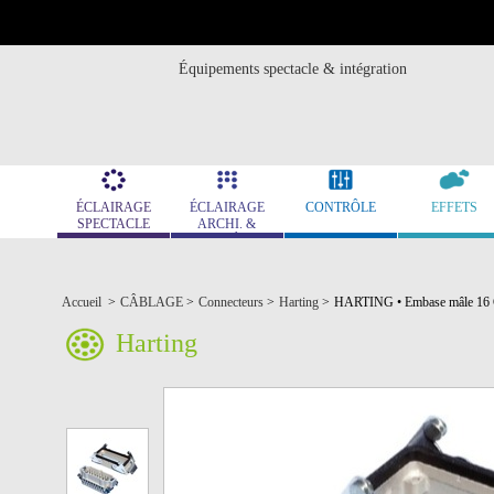
Équipements spectacle & intégration
ÉCLAIRAGE
ÉCLAIRAGE
CONTRÔLE
EFFETS
SPECTACLE
ARCHI. &
MUSÉO.
Accueil
>
CÂBLAGE
>
Connecteurs
>
Harting
>
HARTING • Embase mâle 16 C
Harting