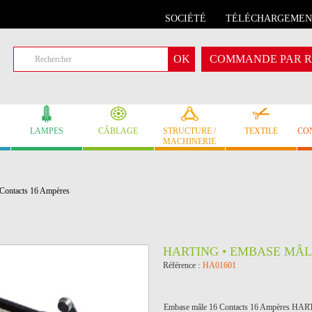
SOCIÉTÉ
TÉLÉCHARGEMEN
COMMANDE PAR R
LAMPES
CÂBLAGE
STRUCTURE /
TEXTILE
CO
MACHINERIE
ontacts 16 Ampères
HARTING • EMBASE MÂL
Référence :
HA01601
Embase mâle 16 Contacts 16 Ampères HA