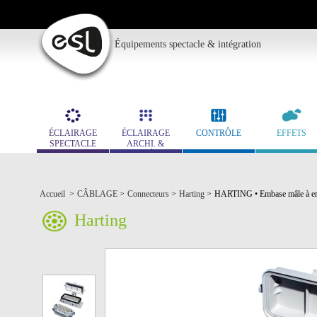
Équipements spectacle & intégration
ÉCLAIRAGE
ÉCLAIRAGE
CONTRÔLE
EFFETS
SPECTACLE
ARCHI. &
MUSÉO.
Accueil
>
CÂBLAGE
>
Connecteurs
>
Harting
>
HARTING • Embase mâle à erg
Harting