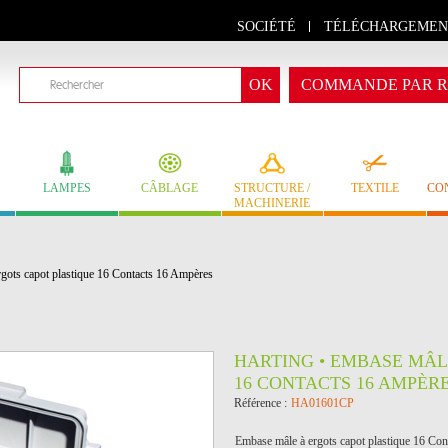
SOCIÉTÉ
TÉLÉCHARGEMEN
COMMANDE PAR R
LAMPES
CÂBLAGE
STRUCTURE /
TEXTILE
CO
MACHINERIE
ots capot plastique 16 Contacts 16 Ampères
HARTING • EMBASE MÂL
16 CONTACTS 16 AMPÈR
Référence :
HA01601CP
Embase mâle à ergots capot plastique 16 