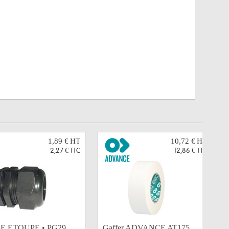
1,89 €
HT
10,72 €
HT
2,27 €
TTC
12,86 €
TTC
E ETOUPE • PG29
Gaffer ADVANCE AT175