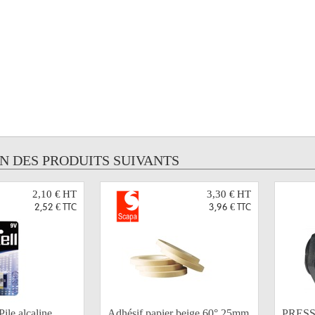
UN DES PRODUITS SUIVANTS
2,10 €
HT
3,30 €
HT
2,52 €
TTC
3,96 €
TTC
le alcaline
Adhésif papier beige 60° 25mm
PRESS