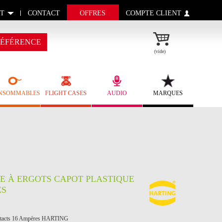
T
CONTACT
OFFRES
COMPTE CLIENT
ÉFÉRENCE
(vide)
NSOMMABLES
FLIGHT CASES
AUDIO
MARQUES
E À ERGOTS CAPOT PLASTIQUE
ES
Contacts 16 Ampères HARTING