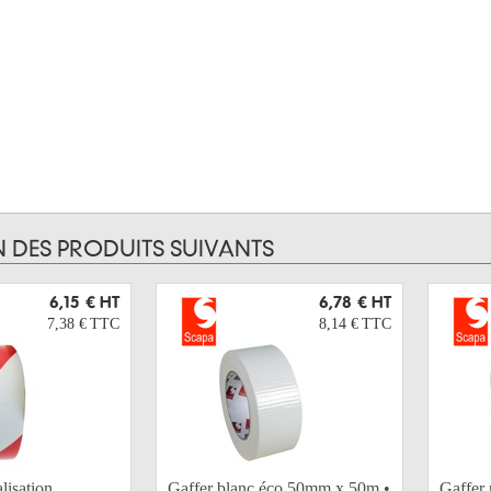
N DES PRODUITS SUIVANTS
6,15 €
HT
6,78 €
HT
7,38 €
TTC
8,14 €
TTC
lisation
Gaffer blanc éco 50mm x 50m •
Gaffer