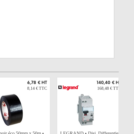
6,78 €
HT
140,40 €
HT
8,14 €
TTC
168,48 €
TTC
 noir éco 50mm x 50m •
LEGRAND • Disj. Differentiel