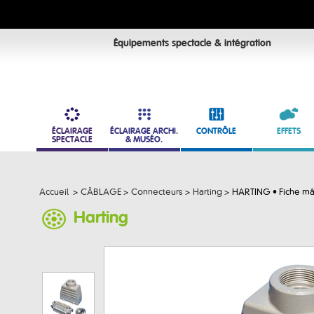
Équipements spectacle & intégration
ÉCLAIRAGE
ÉCLAIRAGE ARCHI.
CONTRÔLE
EFFETS
SPECTACLE
& MUSÉO.
Accueil
>
CÂBLAGE
>
Connecteurs
>
Harting
>
HARTING • Fiche mâ
Harting