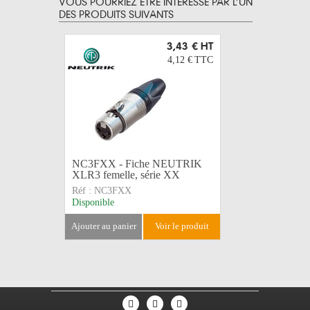
VOUS POURRIEZ ÊTRE INTERESSÉ PAR L’UN
DES PRODUITS SUIVANTS
3,43 €
HT
4,12 €
TTC
NC3FXX - Fiche NEUTRIK
NEUTRIK 
XLR3 femelle, série XX
série XX
Réf :
NC3FXX
Réf :
NC3
Disponible
Disponible
ajouter au panier
voir le produit
ajouter au 