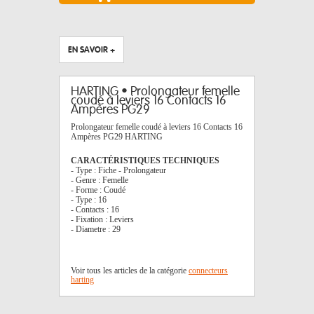
EN SAVOIR +
HARTING • Prolongateur femelle
coudé à leviers 16 Contacts 16
Ampères PG29
Prolongateur femelle coudé à leviers 16 Contacts 16
Ampères PG29 HARTING
CARACTÉRISTIQUES TECHNIQUES
- Type : Fiche - Prolongateur
- Genre : Femelle
- Forme : Coudé
- Type : 16
- Contacts : 16
- Fixation : Leviers
- Diametre : 29
Voir tous les articles de la catégorie
connecteurs
harting