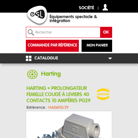
SOCIÉTÉ
Équipements spectacle &
intégration
COMMANDE PAR RÉFÉRENCE
MON PANIER
+
CATALOGUE
Harting
HARTING • PROLONGATEUR
FEMELLE COUDÉ À LEVIERS 40
CONTACTS 10 AMPÈRES PG29
Référence :
HA04010/29