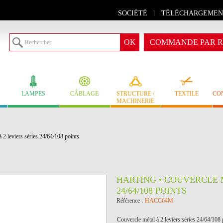
SOCIÉTÉ
TÉLÉCHARGEMEN
COMMANDE PAR R
LAMPES
CÂBLAGE
STRUCTURE /
TEXTILE
CO
MACHINERIE
 leviers séries 24/64/108 points
HARTING • COUVERCLE M
24/64/108 POINTS
Référence :
HACC64M
Couvercle métal à 2 leviers séries 24/64/1