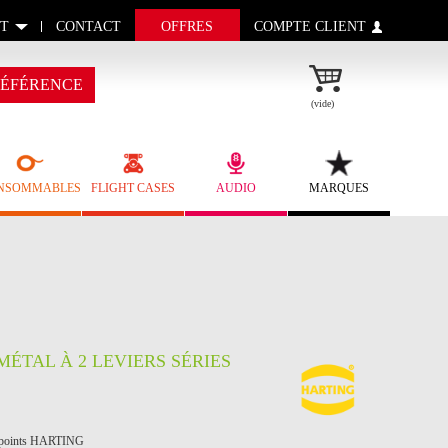
T
CONTACT
OFFRES
COMPTE CLIENT
ÉFÉRENCE
(vide)
NSOMMABLES
FLIGHT CASES
AUDIO
MARQUES
ÉTAL À 2 LEVIERS SÉRIES
08 points HARTING