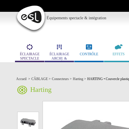
Équipements spectacle & intégration
ÉCLAIRAGE
ÉCLAIRAGE
CONTRÔLE
EFFETS
SPECTACLE
ARCHI. &
MUSÉO.
Accueil
>
CÂBLAGE
>
Connecteurs
>
Harting
>
HARTING • Couvercle plastiqu
Harting