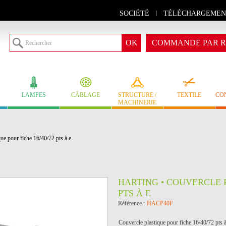
SOCIÉTÉ
TÉLÉCHARGEMEN
COMMANDE PAR R
LAMPES
CÂBLAGE
STRUCTURE /
TEXTILE
CO
MACHINERIE
e pour fiche 16/40/72 pts à e
HARTING • COUVERCLE P
PTS À E
Référence :
HACP40F
Couvercle plastique pour fiche 16/40/72 p