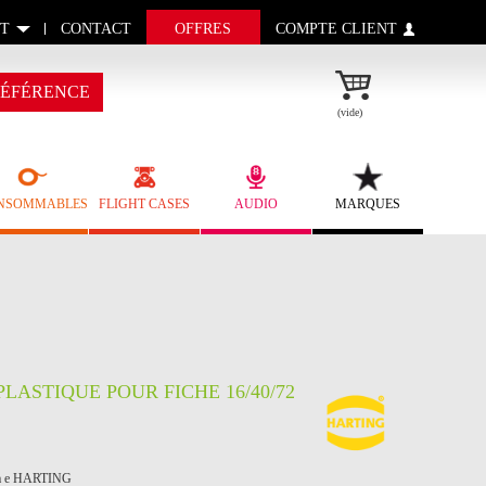
T
CONTACT
OFFRES
COMPTE CLIENT
ÉFÉRENCE
(vide)
NSOMMABLES
FLIGHT CASES
AUDIO
MARQUES
LASTIQUE POUR FICHE 16/40/72
ts à e HARTING