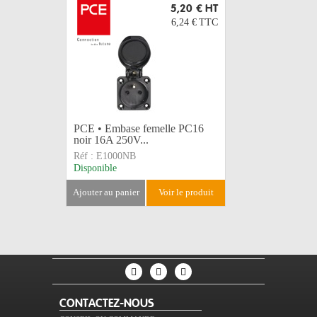
5,20 €
HT
6,24 €
TTC
PCE • Embase femelle PC16
Adaptate
noir 16A 250V...
femelle 1
Réf :
E1000NB
Réf :
E101
Disponible
Disponible
ajouter au panier
voir le produit
ajouter au 
CONTACTEZ-NOUS