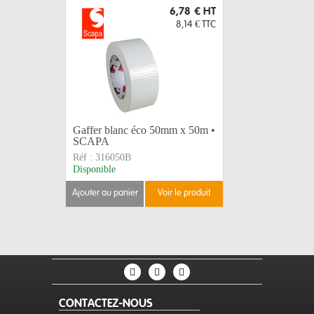
6,78 €
HT
8,14 €
TTC
Gaffer blanc éco 50mm x 50m •
Gaffer no
SCAPA
SCAPA
Réf :
316050B
Réf :
3160
Disponible
Disponible
ajouter au panier
voir le produit
ajouter au 
CONTACTEZ-NOUS