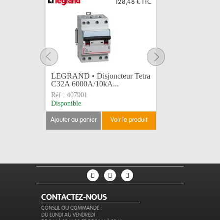
128,48 €
TTC
LEGRAND • Disjoncteur Tetra
LEGRAND
C32A 6000A/10kA...
plastique 
Réf :
407901
Réf :
5042
Disponible
Disponible
ajouter au panier
voir le produit
ajouter au 
CONTACTEZ-NOUS
CONSEIL OU COMMANDE :
DU LUNDI AU VENDREDI