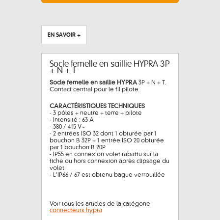
EN SAVOIR +
Socle femelle en saillie HYPRA 3P
+ N + T
Socle femelle en saillie HYPRA
3P + N + T.
Contact central pour le fil pilote.
CARACTÉRISTIQUES TECHNIQUES
- 3 pôles + neutre + terre + pilote
- Intensité : 63 A
- 380 / 415 V~
- 2 entrées ISO 32 dont 1 obturée par 1
bouchon B 32P + 1 entrée ISO 20 obturée
par 1 bouchon B 20P
- IP55 en connexion volet rabattu sur la
fiche ou hors connexion après clipsage du
volet
- L’IP66 / 67 est obtenu bague verrouillée
Voir tous les articles de la catégorie
connecteurs hypra