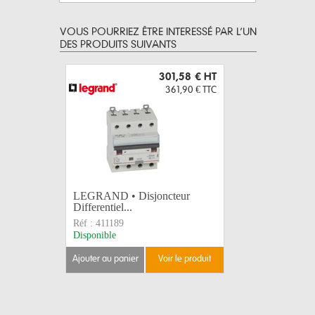
VOUS POURRIEZ ÊTRE INTERESSÉ PAR L’UN
DES PRODUITS SUIVANTS
301,58 €
HT
361,90 €
TTC
LEGRAND • Disjoncteur
LEGRAND 
Differentiel...
Differentie
Réf :
411189
Réf :
4111
Disponible
Disponible
ajouter au panier
voir le produit
ajouter au 