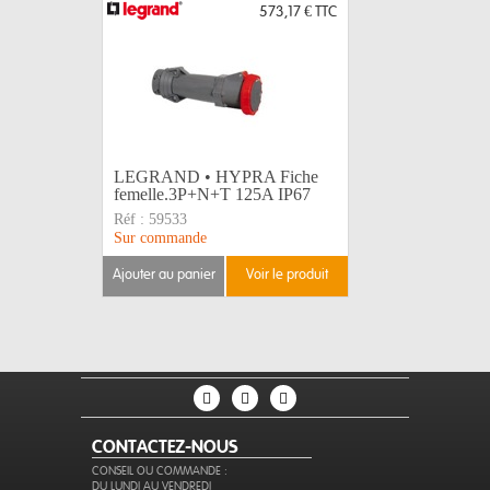
573,17 €
TTC
LEGRAND • HYPRA Fiche
Gaffer A
femelle.3P+N+T 125A IP67
noir 50m
Réf :
59533
Réf :
AT17
Sur commande
Disponible
ajouter au panier
voir le produit
ajouter au 
CONTACTEZ-NOUS
CONSEIL OU COMMANDE :
DU LUNDI AU VENDREDI