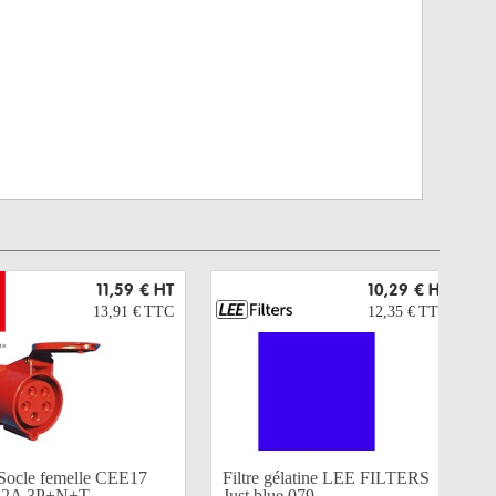
11,59 €
HT
10,29 €
HT
13,91 €
TTC
12,35 €
TTC
Socle femelle CEE17
Filtre gélatine LEE FILTERS
2A 3P+N+T...
Just blue 079 -...