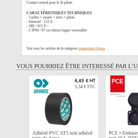
Contact central pour le fil pilote.
CARACTÉRISTIQUES TECHNIQUES
- 3 pôles + neutre + terre + pilote
- Intensité : 125 A
- 380 / 415 V~
- L’IP66 / 67 est obtenu bague verrouillée
Voir tous les articles de la catégorie
connecteurs hypra
VOUS POURRIEZ ÊTRE INTERESSÉ PAR L’
4,45 €
HT
5,34 €
TTC
Adhésif PVC AT5 noir adhésif
PCE • Embase
tapis de danse...
noir 16A 250V 