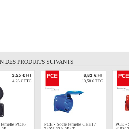
UN DES PRODUITS SUIVANTS
3,55 €
HT
8,82 €
HT
4,26 €
TTC
10,58 €
TTC
 femelle PC16
PCE • Socle femelle CEE17
PCE • 
2P...
240V 32A 2P+T...
415V 3