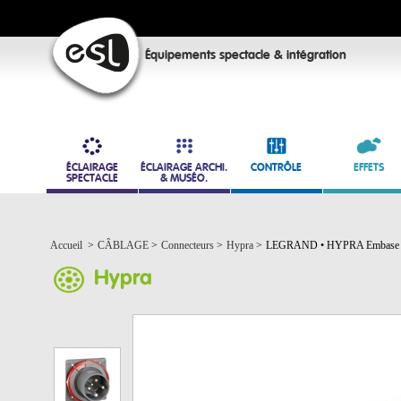
Équipements spectacle & intégration
ÉCLAIRAGE
ÉCLAIRAGE ARCHI.
CONTRÔLE
EFFETS
SPECTACLE
& MUSÉO.
Accueil
>
CÂBLAGE
>
Connecteurs
>
Hypra
>
LEGRAND • HYPRA Embase m
Hypra