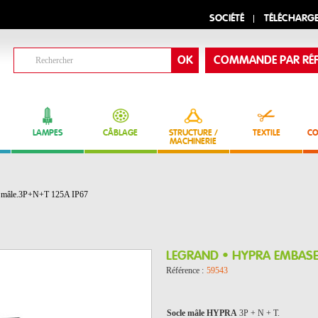
SOCIÉTÉ
TÉLÉCHARG
COMMANDE PAR RÉF
LAMPES
CÂBLAGE
STRUCTURE /
TEXTILE
CO
MACHINERIE
âle.3P+N+T 125A IP67
LEGRAND • HYPRA EMBASE
Référence :
59543
Socle mâle HYPRA
3P + N + T.