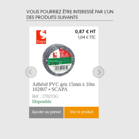
VOUS POURRIEZ ÊTRE INTERESSÉ PAR L’UN
DES PRODUITS SUIVANTS
0,87 €
HT
1,04 €
TTC
Adhésif PVC gris 15mm x 10m
Adhésif 
102807 • SCAPA
103003 
Réf :
270215G
Réf :
2702
Disponible
Disponible
ajouter au panier
voir le produit
ajouter au 