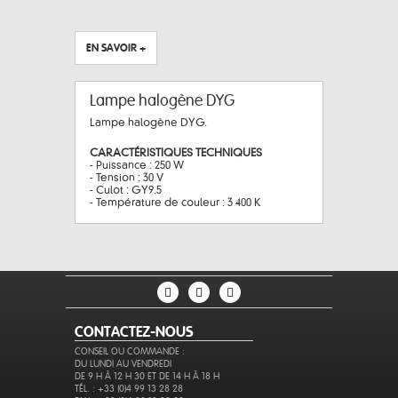
EN SAVOIR +
Lampe halogène DYG
Lampe halogène DYG.
CARACTÉRISTIQUES TECHNIQUES
- Puissance : 250 W
- Tension : 30 V
- Culot : GY9.5
- Température de couleur : 3 400 K
CONTACTEZ-NOUS
CONSEIL OU COMMANDE :
DU LUNDI AU VENDREDI
DE 9 H À 12 H 30 ET DE 14 H À 18 H
TÉL. : +33 (0)4 99 13 28 28