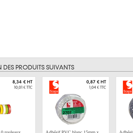
N DES PRODUITS SUIVANTS
8,34 €
HT
0,87 €
HT
10,01 €
TTC
1,04 €
TTC
0 rouleaux
Adhésif PVC blanc 15mm x
Adhési