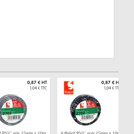
0,87 €
HT
0,87 €
HT
1,04 €
TTC
1,04 €
TTC
f PVC gris 15mm x 10m
Adhésif PVC noir 15mm x 10m