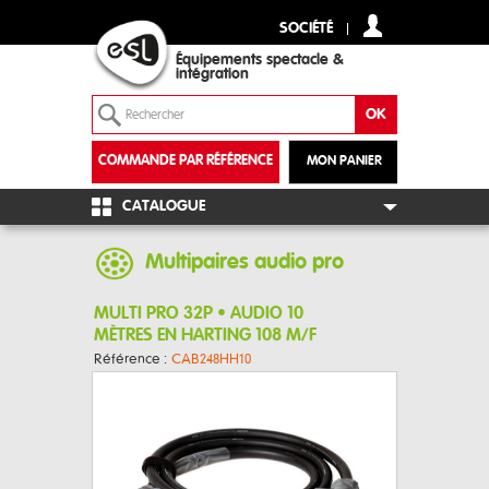
SOCIÉTÉ
Équipements spectacle &
intégration
COMMANDE PAR RÉFÉRENCE
MON PANIER
+
CATALOGUE
Multipaires audio pro
MULTI PRO 32P • AUDIO 10
MÈTRES EN HARTING 108 M/F
Référence :
CAB248HH10