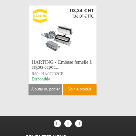
113,34 €
HT
136,01 €
TTC
HARTING • Embase femelle à
ergots capot...
Réf :
HA07202CP
Disponible
ajouter au panier
voir le produit