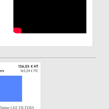
136,03 €
HT
163,24 €
TTC
 gélatine LEE FILTERS