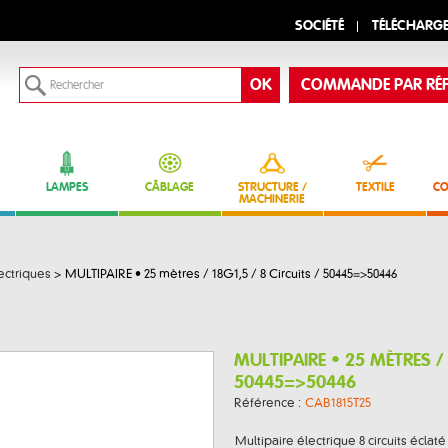
SOCIÉTÉ
TÉLÉCHARG
COMMANDE PAR RÉF
LAMPES
CÂBLAGE
STRUCTURE /
TEXTILE
CO
MACHINERIE
ectriques
>
MULTIPAIRE • 25 mètres / 18G1,5 / 8 Circuits / 50445=>50446
MULTIPAIRE • 25 MÈTRES / 
50445=>50446
Référence :
CAB1815T25
Multipaire électrique 8 circuits éclaté