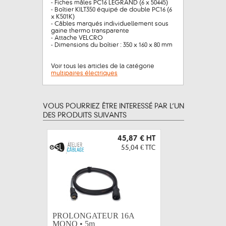
- Fiches mâles PC16 LEGRAND (6 x 50445)
- Boîtier KILT350 équipé de double PC16 (6
x K501K)
- Câbles marqués individuellement sous
gaine thermo transparente
- Attache VELCRO
- Dimensions du boîtier : 350 x 160 x 80 mm
Voir tous les articles de la catégorie
multipaires électriques
VOUS POURRIEZ ÊTRE INTERESSÉ PAR L’UN
DES PRODUITS SUIVANTS
45,87 €
HT
55,04 €
TTC
PROLONGATEUR 16A
PROLON
MONO • 5m
MONO •