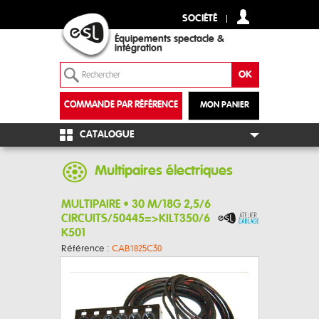
SOCIÉTÉ
Équipements spectacle &
intégration
COMMANDE PAR RÉFÉRENCE
MON PANIER
+
CATALOGUE
Multipaires électriques
MULTIPAIRE • 30 M/18G 2,5/6
CIRCUITS/50445=>KILT350/6
K501
Référence :
CAB1825C30