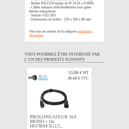
- Boîtier KILT250 équipé de PC16 (8 x E1000)
- Câbles marqués individuellement sous gaine
thermo transparente
- Attache VELCRO
- Dimensions du boîtier : 250 x 160 x 80 mm
Voir tous les articles de la catégorie
multipaires
électriques
VOUS POURRIEZ ÊTRE INTERESSÉ PAR
L’UN DES PRODUITS SUIVANTS
33,88 €
HT
40,66 €
TTC
PROLONGATEUR 16A
PROLON
MONO • 1m
MONO •
HO7RNF3G2,5...
HO7RNF3