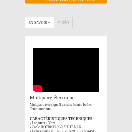
EN SAVOIR +
VIDÉO
Multipaire électrique
Multipaire électrique 8 circuits éclaté / boîtier.
Terre commune.
CARACTÉRISTIQUES TECHNIQUES
- Longueur : 30 m
- Câble HO7RNF18G2,5 TITANEX
- Fiches mâles PC16 LEGRAND (8 x 50445)