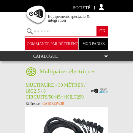
SOCIÉTÉ
Équipements spectacle &
intégration
COMMANDE PAR RÉFÉRENCE
MON PANIER
+
CATALOGUE
Multipaires électriques
MULTIPAIRE • 30 MÈTRES /
18G2,5 / 8
CIRCUITS/50445=>KILT250
Référence :
CAB1825W30