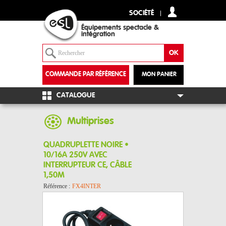
SOCIÉTÉ
Équipements spectacle &
intégration
COMMANDE PAR RÉFÉRENCE
MON PANIER
+
CATALOGUE
Multiprises
QUADRUPLETTE NOIRE •
10/16A 250V AVEC
INTERRUPTEUR CE, CÂBLE
1,50M
Référence :
FX4INTER