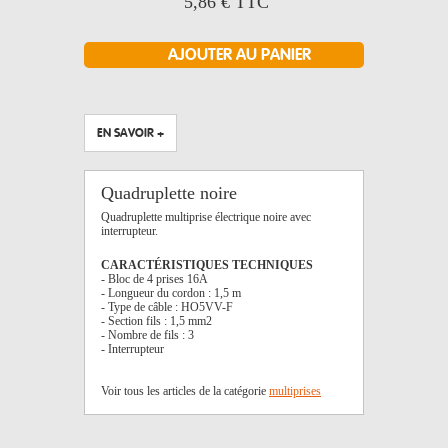
5,86 €
TTC
EN SAVOIR +
Quadruplette noire
Quadruplette multiprise électrique noire avec
interrupteur.
CARACTÉRISTIQUES TECHNIQUES
- Bloc de 4 prises 16A
- Longueur du cordon : 1,5 m
- Type de câble : HO5VV-F
- Section fils : 1,5 mm2
- Nombre de fils : 3
- Interrupteur
Voir tous les articles de la catégorie
multiprises