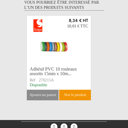
VOUS POURRIEZ ÊTRE INTERESSÉ PAR
L’UN DES PRODUITS SUIVANTS
8,34 €
HT
10,01 €
TTC
Adhésif PVC 10 rouleaux
Adhésif 
assortis 15mm x 10m...
10m 102
Réf :
270215A
Réf :
2702
Disponible
Disponible
ajouter au panier
voir le produit
ajouter au 