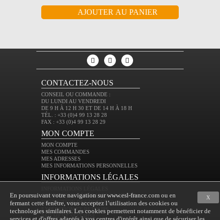
CONTACTEZ-NOUS
CONSEIL OU COMMANDE :
DU LUNDI AU VENDREDI
DE 9 H À 12 H 30 ET DE 14 H À 18 H
TÉL. : +33 (0)4 99 13 28 28
FAX : +33 (0)4 99 13 28 29
MON COMPTE
MON COMPTE
MES COMMANDES
MES ADRESSES
MES INFORMATIONS PERSONNELLES
INFORMATIONS LÉGALES
INFORMATIONS LÉGALES
En poursuivant votre navigation sur www.esl-france.com ou en
CONDITIONS GÉNÉRALES DE VENTE
X
fermant cette fenêtre, vous acceptez l’utilisation des cookies ou
PROTECTION DES DONNÉES
EXPÉDITION ET RETOURS
technologies similaires. Les cookies permettent notamment de bénéficier de
PAIEMENT SÉCURISÉ
services et d'offres adaptés à vos centres d'intérêt ainsi que de sécuriser les