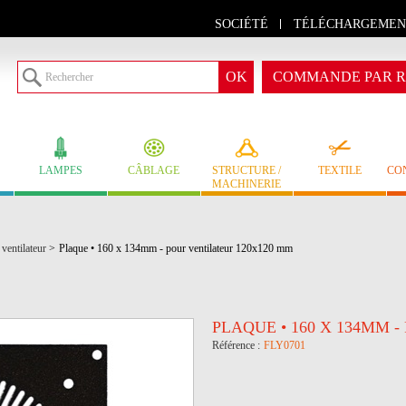
SOCIÉTÉ
TÉLÉCHARGEMEN
COMMANDE PAR R
LAMPES
CÂBLAGE
STRUCTURE /
TEXTILE
CO
MACHINERIE
ventilateur
>
Plaque • 160 x 134mm - pour ventilateur 120x120 mm
PLAQUE • 160 X 134MM 
Référence :
FLY0701