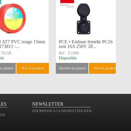
f AT7 PVC rouge 15mm
PCE • Embase femelle PC16
73815 -...
noir 16A 250V 2P...
T7015R
Réf :
E1000
ble
Disponible
 au panier
voir le produit
ajouter au panier
voir le produit
LES
NEWSLETTER
INSCRIPTION À LA NEWSLETTER D'ESL
NTE