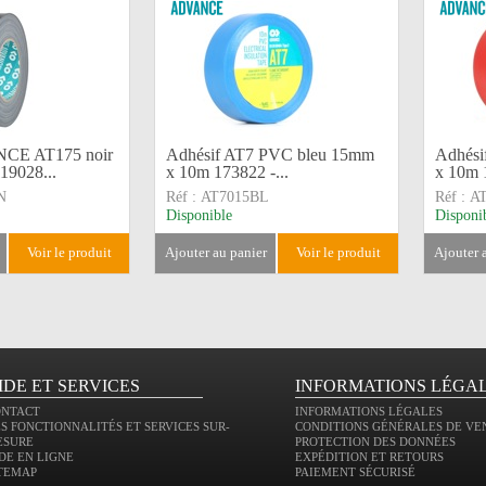
NCE AT175 noir
Adhésif AT7 PVC bleu 15mm
Adhési
19028...
x 10m 173822 -...
x 10m 1
N
Réf :
AT7015BL
Réf :
A
Disponible
Disponi
voir le produit
ajouter au panier
voir le produit
ajouter
IDE ET SERVICES
INFORMATIONS LÉGA
ONTACT
INFORMATIONS LÉGALES
S FONCTIONNALITÉS ET SERVICES SUR-
CONDITIONS GÉNÉRALES DE VE
ESURE
PROTECTION DES DONNÉES
DE EN LIGNE
EXPÉDITION ET RETOURS
TEMAP
PAIEMENT SÉCURISÉ