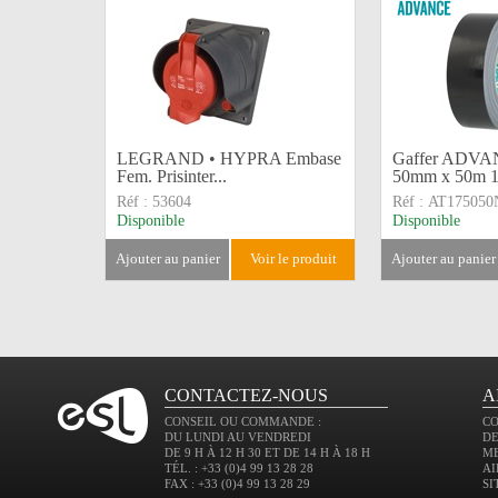
LEGRAND • HYPRA Embase
Gaffer ADVA
Fem. Prisinter...
50mm x 50m 1
Réf :
53604
Réf :
AT175050
Disponible
Disponible
ajouter au panier
voir le produit
ajouter au panier
CONTACTEZ-NOUS
A
CONSEIL OU COMMANDE :
C
DU LUNDI AU VENDREDI
DE
DE 9 H À 12 H 30 ET DE 14 H À 18 H
M
TÉL. : +33 (0)4 99 13 28 28
AI
FAX : +33 (0)4 99 13 28 29
SI