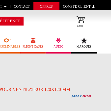
T
CONTACT
OFFRES
COMPTE CLIENT
ÉFÉRENCE
(vide)
NSOMMABLES
FLIGHT CASES
AUDIO
MARQUES
- POUR VENTILATEUR 120X120 MM