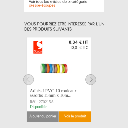
Voir tous les articles de la catégorie
presse-étoupes
VOUS POURRIEZ ÊTRE INTERESSÉ PAR L’UN
DES PRODUITS SUIVANTS
8,34 €
HT
10,01 €
TTC
Adhésif PVC 10 rouleaux
Adhésif 
assortis 15mm x 10m...
102807 
Réf :
270215A
Réf :
2702
Disponible
Disponible
ajouter au panier
voir le produit
ajouter au 