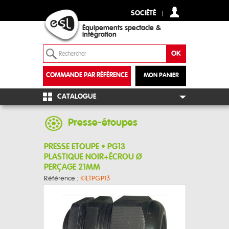
SOCIÉTÉ
Équipements spectacle &
intégration
COMMANDE PAR RÉFÉRENCE
MON PANIER
+
CATALOGUE
Presse-étoupes
PRESSE ETOUPE • PG13
PLASTIQUE NOIR+ÉCROU Ø
PERÇAGE 21MM
Référence :
KILTPGP13