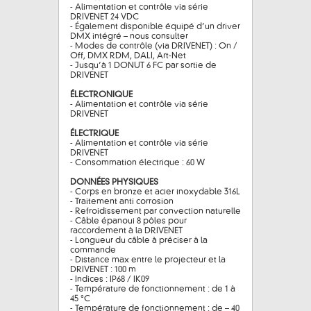
- Alimentation et contrôle via série
DRIVENET 24 VDC
- Également disponible équipé d’un driver
DMX intégré – nous consulter
- Modes de contrôle (via DRIVENET) : On /
Off, DMX RDM, DALI, Art-Net
- Jusqu’à 1 DONUT 6 FC par sortie de
DRIVENET
ÉLECTRONIQUE
- Alimentation et contrôle via série
DRIVENET
ÉLECTRIQUE
- Alimentation et contrôle via série
DRIVENET
- Consommation électrique : 60 W
DONNÉES PHYSIQUES
- Corps en bronze et acier inoxydable 316L
- Traitement anti corrosion
- Refroidissement par convection naturelle
- Câble épanoui 8 pôles pour
raccordement à la DRIVENET
- Longueur du câble à préciser à la
commande
- Distance max entre le projecteur et la
DRIVENET : 100 m
- Indices : IP68 / IK09
- Température de fonctionnement : de 1 à
45 °C
- Température de fonctionnement : de – 40