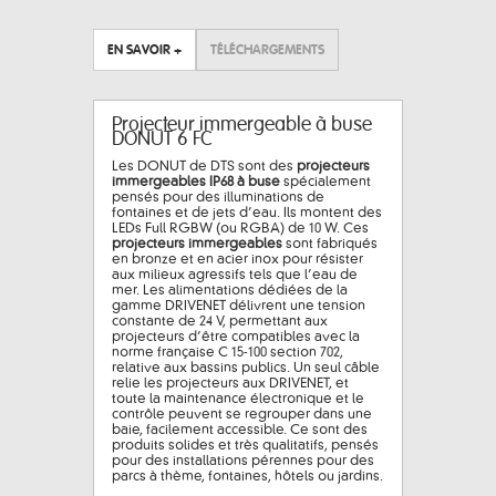
EN SAVOIR +
TÉLÉCHARGEMENTS
Projecteur immergeable à buse
DONUT 6 FC
Les DONUT de DTS sont des
projecteurs
immergeables IP68 à buse
spécialement
pensés pour des illuminations de
fontaines et de jets d’eau. Ils montent des
LEDs Full RGBW (ou RGBA) de 10 W. Ces
projecteurs immergeables
sont fabriqués
en bronze et en acier inox pour résister
aux milieux agressifs tels que l’eau de
mer. Les alimentations dédiées de la
gamme DRIVENET délivrent une tension
constante de 24 V, permettant aux
projecteurs d’être compatibles avec la
norme française C 15-100 section 702,
relative aux bassins publics. Un seul câble
relie les projecteurs aux DRIVENET, et
toute la maintenance électronique et le
contrôle peuvent se regrouper dans une
baie, facilement accessible. Ce sont des
produits solides et très qualitatifs, pensés
pour des installations pérennes pour des
parcs à thème, fontaines, hôtels ou jardins.