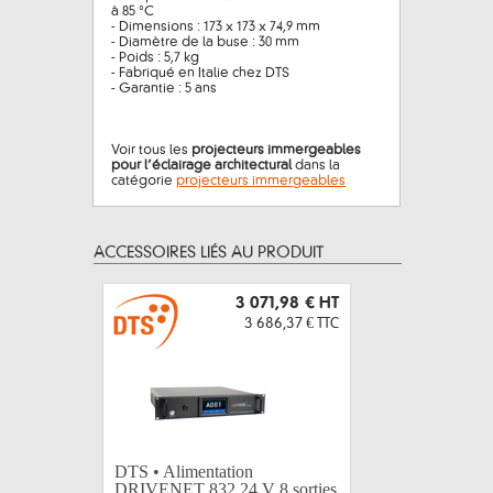
à 85 °C
- Dimensions : 173 x 173 x 74,9 mm
- Diamètre de la buse : 30 mm
- Poids : 5,7 kg
- Fabriqué en Italie chez DTS
- Garantie : 5 ans
Voir tous les
projecteurs immergeables
pour l’éclairage architectural
dans la
catégorie
projecteurs immergeables
ACCESSOIRES LIÉS AU PRODUIT
3 071,98 €
HT
3 686,37 €
TTC
DTS • Alimentation
DTS • Ali
DRIVENET 832 24 V 8 sorties
DRIVENE