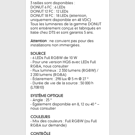
3 tailles sont disponibles :
DONUT 6 FC : 6 LEDs
DONUT 12 FC : 12 LEDs
DONUT 18 FC : 18 LEDs (attention,
uniquement disponible en 48 VDC)
Tous les luminaires de la gamme DONUT
sont entièrement conçus et fabriqués en
Italie chez DTS et sont garantis 5 ans.
Attention
: ne convient pas pour des
installations non immergées.
SOURCE
- 6 LEDs Full RGBW de 10 W
- Pour une version HQS avec LEDs Full
RGBA, nous consulter
- Flux lumineux : 2 350 lumens (RGBW) /
2 200 lumens (RGBA)
- Éclairement : 298 lux @ 5 m @ 27 °
- Durée de vie de la source : 50 000 h
(L70B10)
SYSTÈME OPTIQUE
- Angle : 25 °
- Également disponible en 8, 12 ou 40 ° –
nous consulter
COULEURS
- Mix des couleurs : Full RGBW (ou Full
RGBA sur demande)
CONTRÔLE