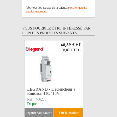
Voir tous les articles de la catégorie
prolongateurs
électriques mono
VOUS POURRIEZ ÊTRE INTERESSÉ PAR
L’UN DES PRODUITS SUIVANTS
48,39 €
HT
58,07 €
TTC
LEGRAND • Declencheur à
Adhésif 
Emission 110/415V
assortis 
Réf :
406278
Réf :
2702
Disponible
Disponible
ajouter au panier
voir le produit
ajouter au 