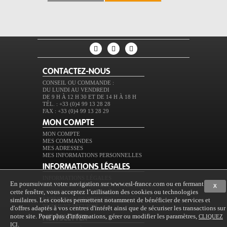
CONTACTEZ-NOUS
CONSEIL OU COMMANDE :
DU LUNDI AU VENDREDI
DE 9 H À 12 H 30 ET DE 14 H À 18 H
TÉL. : +33 (0)4 99 13 28 28
FAX : +33 (0)4 99 13 28 29
MON COMPTE
MON COMPTE
MES COMMANDES
MES ADRESSES
MES INFORMATIONS PERSONNELLES
INFORMATIONS LÉGALES
INFORMATIONS LÉGALES
En poursuivant votre navigation sur www.esl-france.com ou en fermant
CONDITIONS GÉNÉRALES DE VENTE
X
cette fenêtre, vous acceptez l’utilisation des cookies ou technologies
PROTECTION DES DONNÉES
similaires. Les cookies permettent notamment de bénéficier de services et
EXPÉDITION ET RETOURS
PAIEMENT SÉCURISÉ
d'offres adaptés à vos centres d'intérêt ainsi que de sécuriser les transactions sur
notre site. Pour plus d'informations, gérer ou modifier les paramètres,
CLIQUEZ
NEWSLETTER
.
ICI