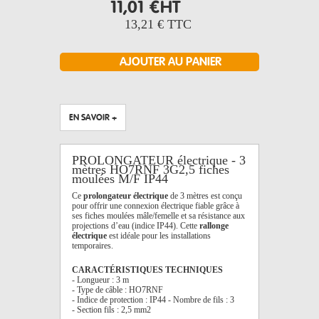
11,01 €
HT
13,21 €
TTC
EN SAVOIR +
PROLONGATEUR électrique - 3
mètres HO7RNF 3G2,5 fiches
moulées M/F IP44
Ce
prolongateur électrique
de 3 mètres est conçu
pour offrir une connexion électrique fiable grâce à
ses fiches moulées mâle/femelle et sa résistance aux
projections d’eau (indice IP44). Cette
rallonge
électrique
est idéale pour les installations
temporaires.
CARACTÉRISTIQUES TECHNIQUES
- Longueur : 3 m
- Type de câble : HO7RNF
- Indice de protection : IP44 - Nombre de fils : 3
- Section fils : 2,5 mm2