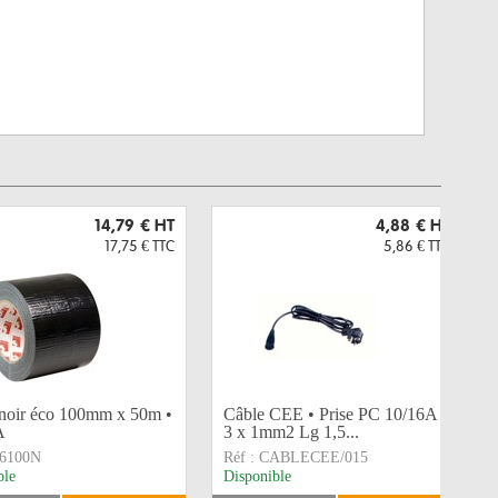
14,79 €
HT
4,88 €
HT
17,75 €
TTC
5,86 €
TTC
 noir éco 100mm x 50m •
Câble CEE • Prise PC 10/16A
A
3 x 1mm2 Lg 1,5...
6100N
Réf :
CABLECEE/015
ble
Disponible