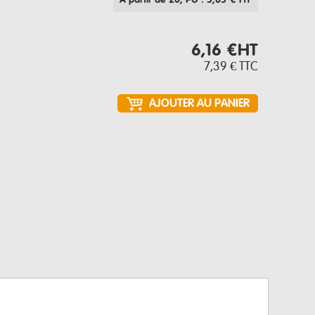
À partir de 20
, PU : 5,85 € HT
6,16 €
HT
7,39 €
TTC