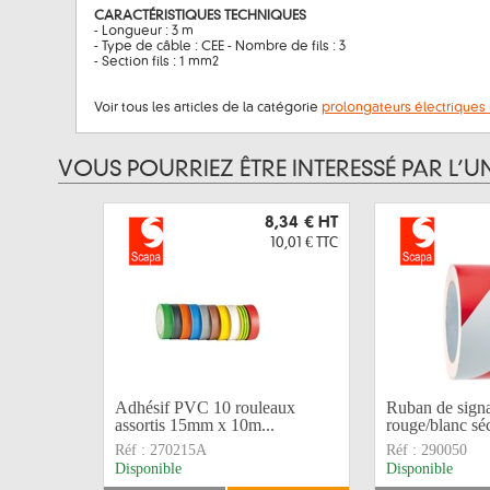
CARACTÉRISTIQUES TECHNIQUES
- Longueur : 3 m
- Type de câble : CEE - Nombre de fils : 3
- Section fils : 1 mm2
Voir tous les articles de la catégorie
prolongateurs électrique
VOUS POURRIEZ ÊTRE INTERESSÉ PAR L’U
8,34 €
HT
10,01 €
TTC
Adhésif PVC 10 rouleaux
Ruban de signa
assortis 15mm x 10m...
rouge/blanc séc
Réf :
270215A
Réf :
290050
Disponible
Disponible