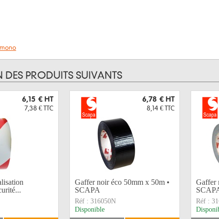
s mono
N DES PRODUITS SUIVANTS
6,15 €
HT
6,78 €
HT
7,38 €
TTC
8,14 €
TTC
lisation
Gaffer noir éco 50mm x 50m •
Gaffer
urité...
SCAPA
SCAP
Réf :
316050N
Réf :
31
Disponible
Disponi