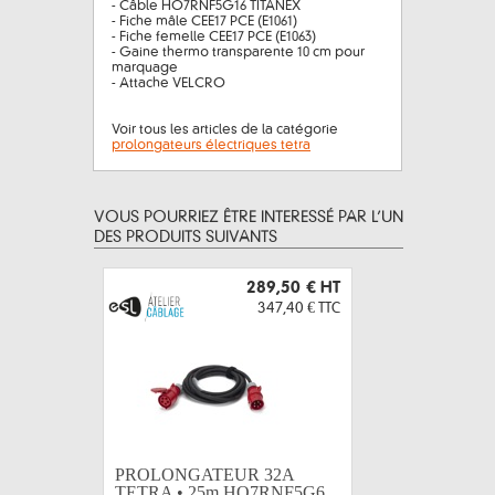
- Câble HO7RNF5G16 TITANEX
- Fiche mâle CEE17 PCE (E1061)
- Fiche femelle CEE17 PCE (E1063)
- Gaine thermo transparente 10 cm pour
marquage
- Attache VELCRO
Voir tous les articles de la catégorie
prolongateurs électriques tetra
VOUS POURRIEZ ÊTRE INTERESSÉ PAR L’UN
DES PRODUITS SUIVANTS
289,50 €
HT
347,40 €
TTC
PROLONGATEUR 32A
BOITIER 
TETRA • 25m HO7RNF5G6...
=> 6x16A 