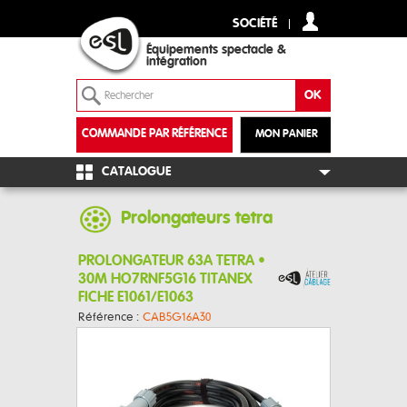
SOCIÉTÉ
Équipements spectacle &
intégration
COMMANDE PAR RÉFÉRENCE
MON PANIER
+
CATALOGUE
Prolongateurs tetra
PROLONGATEUR 63A TETRA •
30M HO7RNF5G16 TITANEX
FICHE E1061/E1063
Référence :
CAB5G16A30