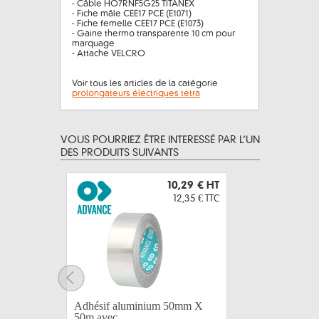
- Câble HO7RNF5G25 TITANEX
- Fiche mâle CEE17 PCE (E1071)
- Fiche femelle CEE17 PCE (E1073)
- Gaine thermo transparente 10 cm pour
marquage
- Attache VELCRO
Voir tous les articles de la catégorie
prolongateurs électriques tetra
VOUS POURRIEZ ÊTRE INTERESSÉ PAR L’UN
DES PRODUITS SUIVANTS
10,29 €
HT
12,35 €
TTC
ADVANCE
Adhésif aluminium 50mm X
fluoresce
50m avec...
25m