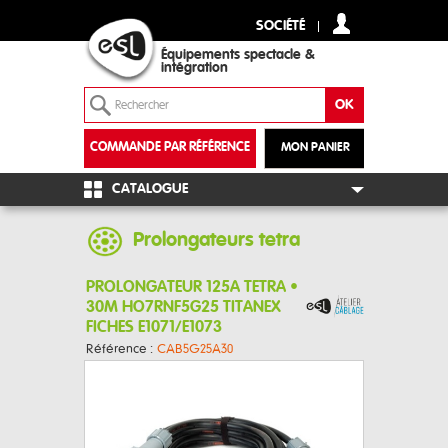
SOCIÉTÉ
Équipements spectacle &
intégration
COMMANDE PAR RÉFÉRENCE
MON PANIER
+
CATALOGUE
Prolongateurs tetra
PROLONGATEUR 125A TETRA •
30M HO7RNF5G25 TITANEX
FICHES E1071/E1073
Référence :
CAB5G25A30