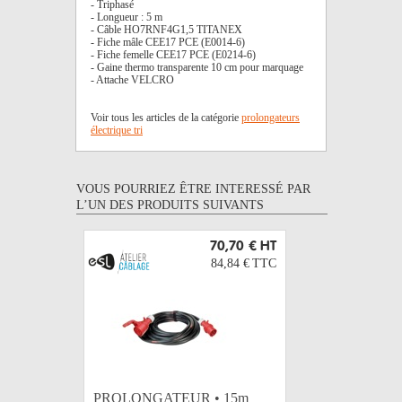
- Triphasé
- Longueur : 5 m
- Câble HO7RNF4G1,5 TITANEX
- Fiche mâle CEE17 PCE (E0014-6)
- Fiche femelle CEE17 PCE (E0214-6)
- Gaine thermo transparente 10 cm pour marquage
- Attache VELCRO
Voir tous les articles de la catégorie
prolongateurs
électrique tri
VOUS POURRIEZ ÊTRE INTERESSÉ PAR
L’UN DES PRODUITS SUIVANTS
70,70 €
HT
84,84 €
TTC
PROLONGATEUR • 15m
PROLON