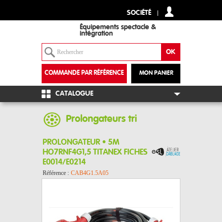
SOCIÉTÉ
Équipements spectacle &
intégration
COMMANDE PAR RÉFÉRENCE
MON PANIER
+
CATALOGUE
Prolongateurs tri
PROLONGATEUR • 5M
HO7RNF4G1,5 TITANEX FICHES
E0014/E0214
Référence :
CAB4G1.5A05