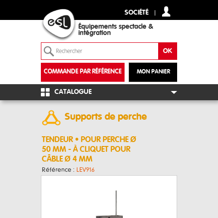
SOCIÉTÉ
Équipements spectacle &
intégration
COMMANDE PAR RÉFÉRENCE
MON PANIER
+
CATALOGUE
Supports de perche
TENDEUR • POUR PERCHE Ø
50 MM - À CLIQUET POUR
CÂBLE Ø 4 MM
Référence :
LEV916