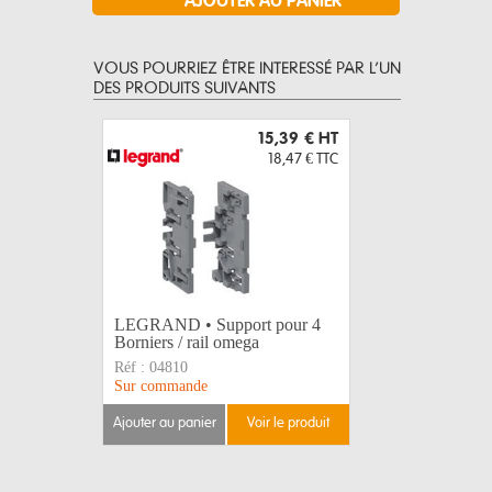
VOUS POURRIEZ ÊTRE INTERESSÉ PAR L’UN
DES PRODUITS SUIVANTS
15,39 €
HT
18,47 €
TTC
LEGRAND • Support pour 4
PINCE M
Borniers / rail omega
28mm
Réf :
04810
Réf :
162
Sur commande
Disponible
ajouter au panier
voir le produit
ajouter au 